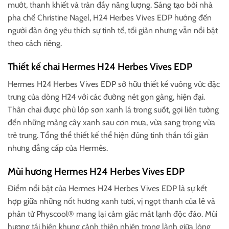
mướt, thanh khiết và tràn đầy năng lượng. Sáng tạo bởi nhà
pha chế Christine Nagel, H24 Herbes Vives EDP hướng đến
người đàn ông yêu thích sự tinh tế, tối giản nhưng vẫn nổi bật
theo cách riêng.
Thiết kế chai Hermes H24 Herbes Vives EDP
Hermes H24 Herbes Vives EDP sở hữu thiết kế vuông vức đặc
trưng của dòng H24 với các đường nét gọn gàng, hiện đại.
Thân chai được phủ lớp sơn xanh lá trong suốt, gợi liên tưởng
đến những mảng cây xanh sau cơn mưa, vừa sang trọng vừa
trẻ trung. Tổng thể thiết kế thể hiện đúng tinh thần tối giản
nhưng đẳng cấp của Hermès.
Mùi hương Hermes H24 Herbes Vives EDP
Điểm nổi bật của Hermes H24 Herbes Vives EDP là sự kết
hợp giữa những nốt hương xanh tươi, vị ngọt thanh của lê và
phân tử Physcool® mang lại cảm giác mát lạnh độc đáo. Mùi
hương tái hiện khung cảnh thiên nhiên trong lành giữa lòng