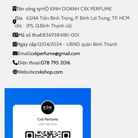
Tên công ty:
HỘ KINH DOANH CXK PERFUME
Địa
62/4A Trần Bình Trọng, P. Bình Lợi Trung, TP. HCM
chỉ:
(P5, Q.Bình Thạnh cũ)
Mã số thuế:
8369384181-001
Ngày cấp:
12/04/2024 - UBND quận Bình Thạnh
Email:
cxkperfume@gmail.com
Điện thoại:
078 795 2016
Website:
cxkshop.com