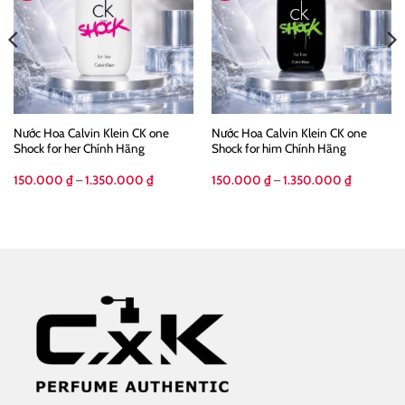
Nước Hoa Calvin Klein CK one
Nước Hoa Calvin Klein CK one
Shock for her Chính Hãng
Shock for him Chính Hãng
g
Khoảng
Khoảng
150.000
₫
–
1.350.000
₫
150.000
₫
–
1.350.000
₫
giá:
giá:
từ
từ
00 ₫
150.000 ₫
150.000 
đến
đến
000 ₫
1.350.000 ₫
1.350.000