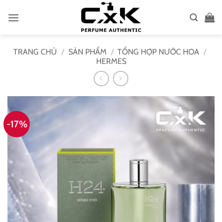
Bỏ
qua
nội
dung
TRANG CHỦ
/
SẢN PHẨM
/
TỔNG HỢP NƯỚC HOA
/
HERMES
-17%