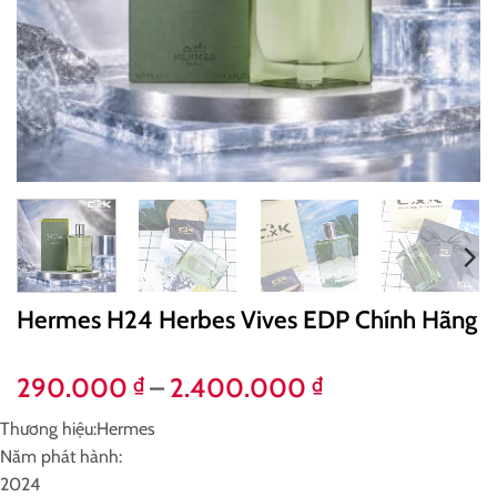
Hermes H24 Herbes Vives EDP Chính Hãng
Khoảng
290.000
–
2.400.000
₫
₫
giá:
Thương hiệu:
Hermes
từ
Năm phát hành:
290.000 ₫
2024
đến