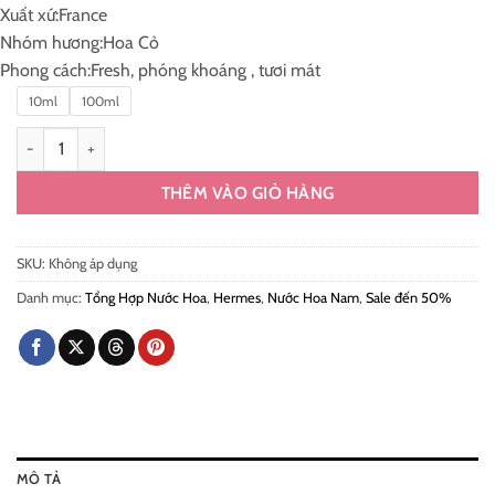
Xuất xứ:
France
2.400.000 ₫
Nhóm hương:
Hoa Cỏ
Phong cách:
Fresh, phóng khoáng , tươi mát
10ml
100ml
Hermes H24 Herbes Vives EDP Chính Hãng số lượng
THÊM VÀO GIỎ HÀNG
SKU:
Không áp dụng
Danh mục:
Tổng Hợp Nước Hoa
,
Hermes
,
Nước Hoa Nam
,
Sale đến 50%
MÔ TẢ