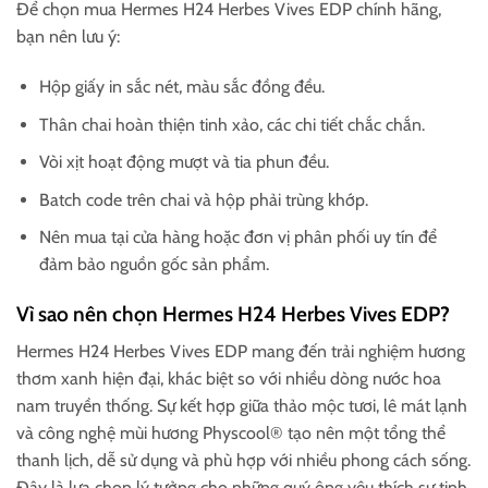
Để chọn mua Hermes H24 Herbes Vives EDP chính hãng,
bạn nên lưu ý:
Hộp giấy in sắc nét, màu sắc đồng đều.
Thân chai hoàn thiện tinh xảo, các chi tiết chắc chắn.
Vòi xịt hoạt động mượt và tia phun đều.
Batch code trên chai và hộp phải trùng khớp.
Nên mua tại cửa hàng hoặc đơn vị phân phối uy tín để
đảm bảo nguồn gốc sản phẩm.
Vì sao nên chọn Hermes H24 Herbes Vives EDP?
Hermes H24 Herbes Vives EDP mang đến trải nghiệm hương
thơm xanh hiện đại, khác biệt so với nhiều dòng nước hoa
nam truyền thống. Sự kết hợp giữa thảo mộc tươi, lê mát lạnh
và công nghệ mùi hương Physcool® tạo nên một tổng thể
thanh lịch, dễ sử dụng và phù hợp với nhiều phong cách sống.
Đây là lựa chọn lý tưởng cho những quý ông yêu thích sự tinh