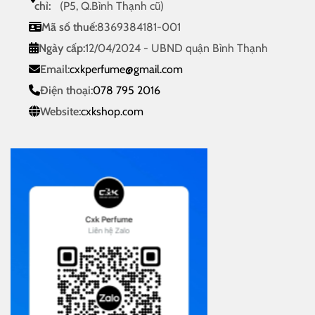
chỉ:
(P5, Q.Bình Thạnh cũ)
Mã số thuế:
8369384181-001
Ngày cấp:
12/04/2024 - UBND quận Bình Thạnh
Email:
cxkperfume@gmail.com
Điện thoại:
078 795 2016
Website:
cxkshop.com