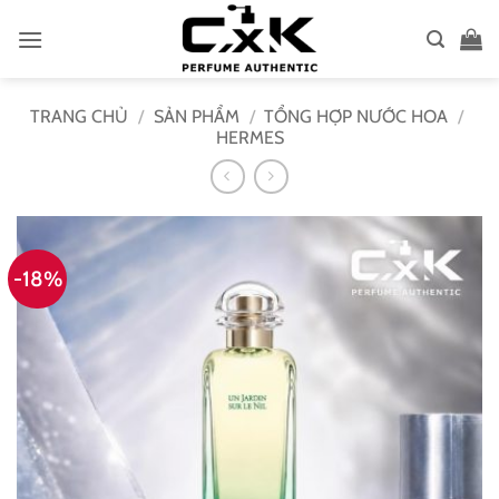
Bỏ
qua
nội
dung
TRANG CHỦ
/
SẢN PHẨM
/
TỔNG HỢP NƯỚC HOA
/
HERMES
-18%