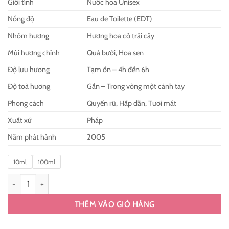
300.000 ₫
Giới tính
Nước hoa Unisex
đến
Nồng độ
Eau de Toilette (EDT)
2.700.000 ₫
Nhóm hương
Hương hoa cỏ trái cây
Mùi hương chính
Quả bưởi, Hoa sen
Độ lưu hương
Tạm ổn – 4h đến 6h
Độ toả hương
Gần – Trong vòng một cánh tay
Phong cách
Quyến rũ, Hấp dẫn, Tươi mát
Xuất xứ
Pháp
Năm phát hành
2005
10ml
100ml
Nước Hoa Hermes Un Jardin Sur Le Nil EDT Chính Hãng số lượng
THÊM VÀO GIỎ HÀNG