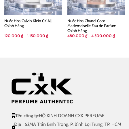
Nước Hoa Calvin Klein CK All
Nước Hoa Chanel Coco
Chính Hãng
Mademoiselle Eau de Parfum
Chính Hãng
Khoảng
Khoảng
120.000
₫
–
1.150.000
₫
480.000
₫
–
4.500.000
₫
giá:
giá:
từ
từ
0 ₫
120.000 ₫
480.00
đến
đến
000 ₫
1.150.000 ₫
4.500.0
Tên công ty:
HỘ KINH DOANH CXK PERFUME
Địa
62/4A Trần Bình Trọng, P. Bình Lợi Trung, TP. HCM