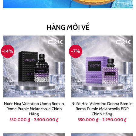
HÀNG MỚI VỀ
-14%
-7%
Nước Hoa Valentino Uomo Born in
Nước Hoa Valentino Donna Born In
Roma Purple Melancholia Chính
Roma Purple Melancholia EDP
Hãng
Chính Hãng
Khoảng
Khoả
330.000
₫
–
2.500.000
₫
350.000
₫
–
2.990.000
₫
giá:
giá:
từ
từ
330.000 ₫
350.
đến
đến