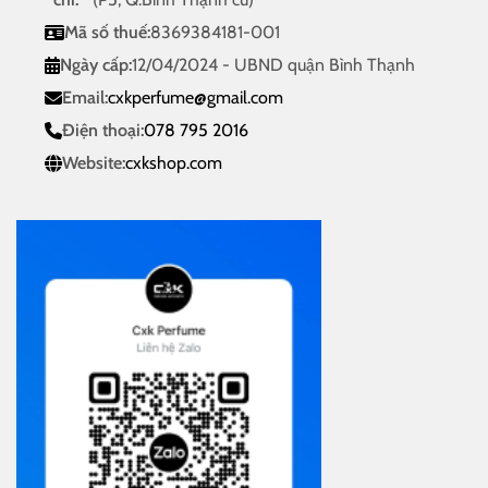
Mã số thuế:
8369384181-001
Ngày cấp:
12/04/2024 - UBND quận Bình Thạnh
Email:
cxkperfume@gmail.com
Điện thoại:
078 795 2016
Website:
cxkshop.com