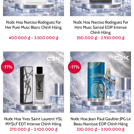
Nước Hoa Narciso Rodriguez For
Nước Hoa Narciso Rodriguez For
Her Pure Musc Blanc Chính Hãng
Him Musc Santal EDP Intense
Chính Hãng
Khoảng
Khoả
400.000
₫
–
3.500.000
₫
350.000
₫
–
2.950.000
₫
giá:
giá:
từ
từ
400.000 ₫
350.
đến
đến
3.500.000 ₫
2.95
-11%
-11%
Nước Hoa Yves Saint Laurent YSL
Nước Hoa Jean Paul Gaultier JPG Le
MYSLF EDT Intense Chính Hãng
Beau Narcisse EDP Chính Hãng
Khoảng
Khoả
370.000
₫
–
3.100.000
₫
330.000
₫
–
3.100.000
₫
giá:
giá: