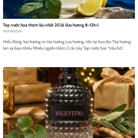
Top nước hoa thơm lâu nhất 2026 (lưu hương 8–12h+)
10/04/2026
Hiểu đúng: lưu hương vs tỏa hương Lưu hương: tồn tại bao lâu Tỏa hương:
lan xa bao nhiêu Nhiều người nhầm 2 cái này Top nước hoa “trâu bò”..