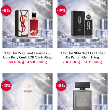
2.500.000 ₫
2.99
-8%
-19%
Nước Hoa Yves Saint Laurent YSL
Nước Hoa 9PM Night Out Extrait
Libre Berry Crush EDP Chính Hãng
De Parfum Chính Hãng
Khoảng
Khoả
550.000
₫
–
4.500.000
₫
200.000
₫
–
1.450.000
₫
giá:
giá:
từ
từ
550.000 ₫
200.
đến
đến
4.500.000 ₫
1.45
-13%
-8%