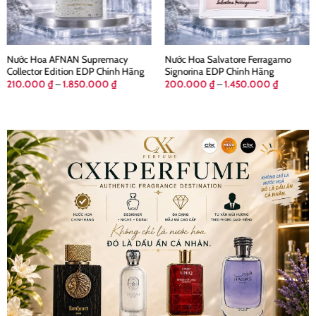
Nước Hoa AFNAN Supremacy
Nước Hoa Salvatore Ferragamo
Collector Edition EDP Chính Hãng
Signorina EDP Chính Hãng
Khoảng
Khoảng
210.000
₫
–
1.850.000
₫
200.000
₫
–
1.450.000
₫
giá:
giá:
từ
từ
210.000 ₫
200.000 
đến
đến
₫
1.850.000 ₫
1.450.000