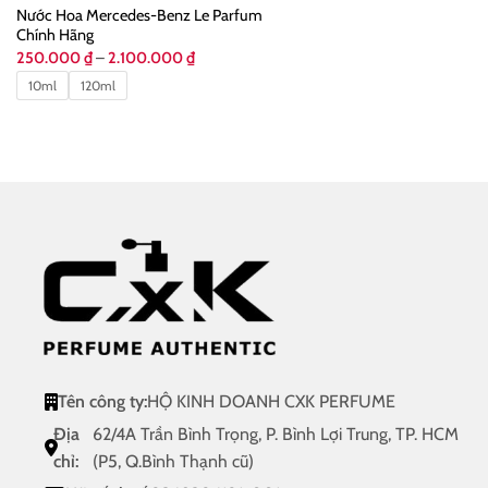
Nước Hoa Mercedes-Benz Le Parfum
Chính Hãng
Khoảng
250.000
₫
–
2.100.000
₫
giá:
từ
10ml
120ml
250.000 ₫
đến
2.100.000 ₫
Tên công ty:
HỘ KINH DOANH CXK PERFUME
Địa
62/4A Trần Bình Trọng, P. Bình Lợi Trung, TP. HCM
chỉ:
(P5, Q.Bình Thạnh cũ)