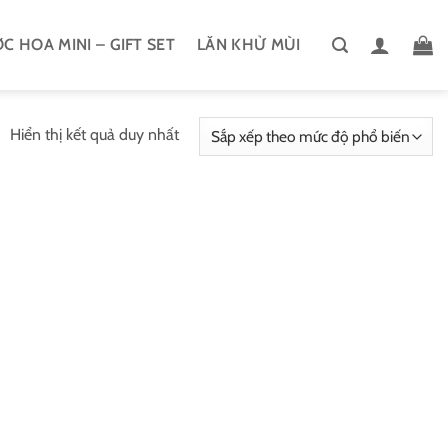
C HOA MINI – GIFT SET
LĂN KHỬ MÙI
Hiển thị kết quả duy nhất