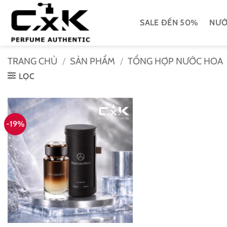
Bỏ
qua
SALE ĐẾN 50%
NƯỚ
nội
dung
TRANG CHỦ
/
SẢN PHẨM
/
TỔNG HỢP NƯỚC HOA
LỌC
-19%