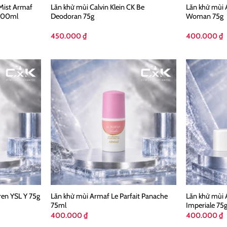
Mist Armaf
Lăn khử mùi Calvin Klein CK Be
Lăn khử mùi
 200ml
Deodoran 75g
Woman 75g
450.000
₫
400.000
₫
Lăn khử mùi Armaf Le Parfait Panache
Lăn khử mùi 
ren YSL Y 75g
75ml
Imperiale 75
400.000
₫
400.000
₫