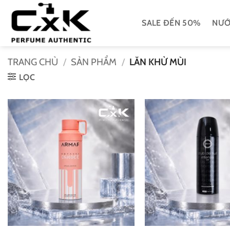
Bỏ
qua
SALE ĐẾN 50%
NƯỚ
nội
dung
TRANG CHỦ
/
SẢN PHẨM
/
LĂN KHỬ MÙI
LỌC