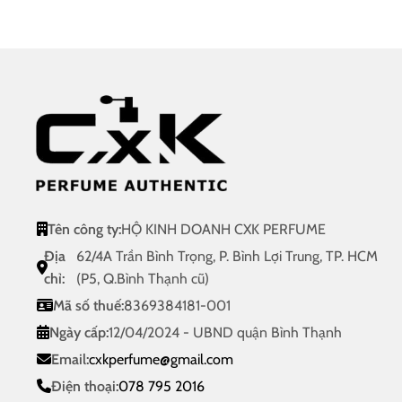
Tên công ty:
HỘ KINH DOANH CXK PERFUME
Địa
62/4A Trần Bình Trọng, P. Bình Lợi Trung, TP. HCM
chỉ:
(P5, Q.Bình Thạnh cũ)
Mã số thuế:
8369384181-001
Ngày cấp:
12/04/2024 - UBND quận Bình Thạnh
Email:
cxkperfume@gmail.com
Điện thoại:
078 795 2016