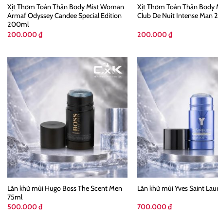
Xịt Thơm Toàn Thân Body Mist Woman
Xịt Thơm Toàn Thân Body 
Armaf Odyssey Candee Special Edition
Club De Nuit Intense Man
200ml
200.000
₫
200.000
₫
Lăn khử mùi Hugo Boss The Scent Men
Lăn khử mùi Yves Saint Lau
75ml
500.000
₫
700.000
₫