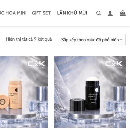
C HOA MINI – GIFT SET
LĂN KHỬ MÙI
Đã
Hiển thị tất cả 9 kết quả
sắp
xếp
theo
mức
độ
phổ
biến