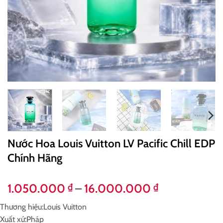
Nước Hoa Louis Vuitton LV Pacific Chill EDP
Chính Hãng
Khoảng
1.050.000
–
16.000.000
₫
₫
giá:
Thương hiệu:
Louis Vuitton
từ
Xuất xứ:
Pháp