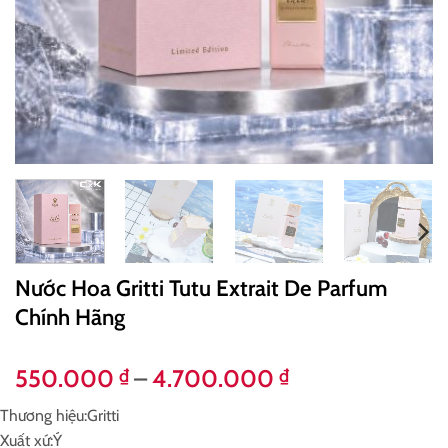
Nước Hoa Gritti Tutu Extrait De Parfum
Chính Hãng
Khoảng
550.000
–
4.700.000
₫
₫
giá:
Thương hiệu:
Gritti
từ
Xuất xứ:
Ý