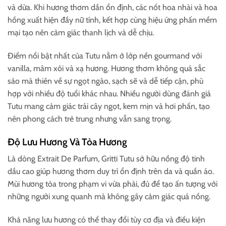
và dừa. Khi hương thơm dần ổn định, các nốt hoa nhài và hoa
hồng xuất hiện đầy nữ tính, kết hợp cùng hiệu ứng phấn mềm
mại tạo nên cảm giác thanh lịch và dễ chịu.
Điểm nổi bật nhất của Tutu nằm ở lớp nền gourmand với
vanilla, mâm xôi và xạ hương. Hương thơm không quá sắc
sảo mà thiên về sự ngọt ngào, sạch sẽ và dễ tiếp cận, phù
hợp với nhiều độ tuổi khác nhau. Nhiều người dùng đánh giá
Tutu mang cảm giác trái cây ngọt, kem mịn và hơi phấn, tạo
nên phong cách trẻ trung nhưng vẫn sang trọng.
Độ Lưu Hương Và Tỏa Hương
Là dòng Extrait De Parfum, Gritti Tutu sở hữu nồng độ tinh
dầu cao giúp hương thơm duy trì ổn định trên da và quần áo.
Mùi hương tỏa trong phạm vi vừa phải, đủ để tạo ấn tượng với
những người xung quanh mà không gây cảm giác quá nồng.
Khả năng lưu hương có thể thay đổi tùy cơ địa và điều kiện