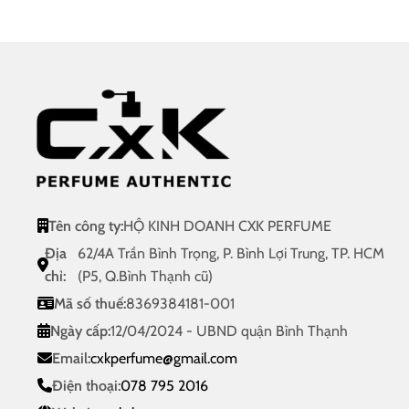
 ₫
150.000 ₫
290.000
đến
đến
00 ₫
1.350.000 ₫
1.990.00
Tên công ty:
HỘ KINH DOANH CXK PERFUME
Địa
62/4A Trần Bình Trọng, P. Bình Lợi Trung, TP. HCM
chỉ:
(P5, Q.Bình Thạnh cũ)
Mã số thuế:
8369384181-001
Ngày cấp:
12/04/2024 - UBND quận Bình Thạnh
Email:
cxkperfume@gmail.com
Điện thoại:
078 795 2016