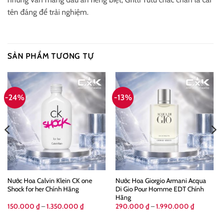
tên đáng để trải nghiệm.
SẢN PHẨM TƯƠNG TỰ
-24%
-13%
Nước Hoa Calvin Klein CK one
Nước Hoa Giorgio Armani Acqua
Shock for her Chính Hãng
Di Gio Pour Homme EDT Chính
Hãng
Khoảng
Khoảng
150.000
₫
–
1.350.000
₫
290.000
₫
–
1.990.000
₫
giá:
giá:
từ
từ