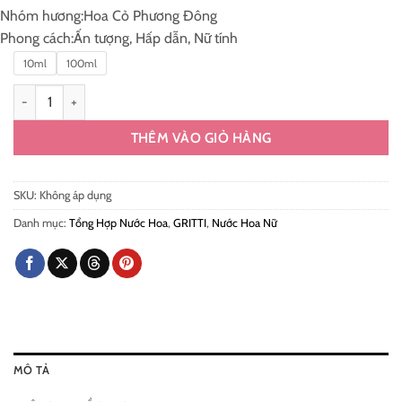
550.000 ₫
Nhóm hương:
Hoa Cỏ Phương Đông
đến
Phong cách:
Ấn tượng, Hấp dẫn, Nữ tính
4.700.000 ₫
10ml
100ml
Nước Hoa Gritti Tutu Extrait De Parfum Chính Hãng số lượng
THÊM VÀO GIỎ HÀNG
SKU:
Không áp dụng
Danh mục:
Tổng Hợp Nước Hoa
,
GRITTI
,
Nước Hoa Nữ
MÔ TẢ