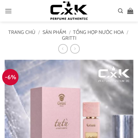
Bỏ
qua
nội
dung
TRANG CHỦ
/
SẢN PHẨM
/
TỔNG HỢP NƯỚC HOA
/
GRITTI
-6%