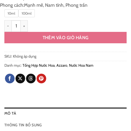
300.000 ₫
Phong cách:
Mạnh mẽ, Nam tính, Phong trần
đến
2.500.000 ₫
10ml
100ml
Nước Hoa Azzaro The Most Wanted Parfum Chính Hãng số lượng
THÊM VÀO GIỎ HÀNG
SKU:
Không áp dụng
Danh mục:
Tổng Hợp Nước Hoa
,
Azzaro
,
Nước Hoa Nam
MÔ TẢ
THÔNG TIN BỔ SUNG