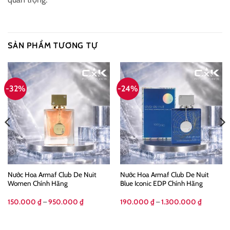
SẢN PHẨM TƯƠNG TỰ
-32%
-24%
Nước Hoa Armaf Club De Nuit
Nước Hoa Armaf Club De Nuit
Women Chính Hãng
Blue Iconic EDP Chính Hãng
g
Khoảng
Khoảng
150.000
₫
–
950.000
₫
190.000
₫
–
1.300.000
₫
giá:
giá:
từ
từ
00 ₫
150.000 ₫
190.000 
đến
đến