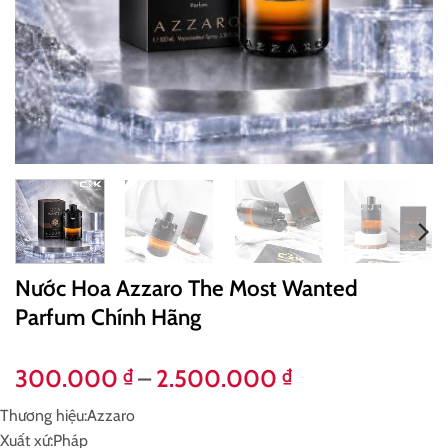
Nước Hoa Azzaro The Most Wanted
Parfum Chính Hãng
Khoảng
300.000
–
2.500.000
₫
₫
giá:
Thương hiệu:
Azzaro
từ
Xuất xứ:
Pháp