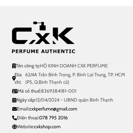
.000 ₫
950.000 ₫
1.300.00
Tên công ty:
HỘ KINH DOANH CXK PERFUME
Địa
62/4A Trần Bình Trọng, P. Bình Lợi Trung, TP. HCM
chỉ:
(P5, Q.Bình Thạnh cũ)
Mã số thuế:
8369384181-001
Ngày cấp:
12/04/2024 - UBND quận Bình Thạnh
Email:
cxkperfume@gmail.com
Điện thoại:
078 795 2016
Website:
cxkshop.com