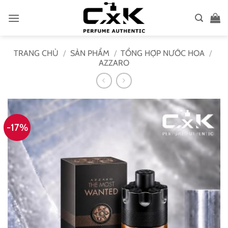
Bỏ
qua
nội
dung
TRANG CHỦ
/
SẢN PHẨM
/
TỔNG HỢP NƯỚC HOA
/
AZZARO
-17%