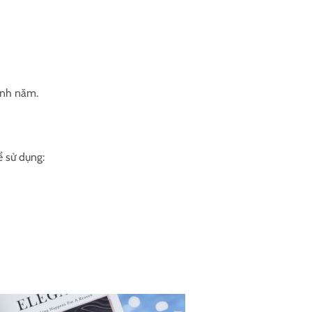
anh năm.
ể sử dụng: