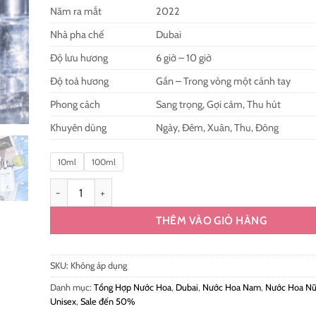
Năm ra mắt
2022
Nhà pha chế
Dubai
Độ lưu hương
6 giờ – 10 giờ
Độ toả hương
Gần – Trong vòng một cánh tay
Phong cách
Sang trọng, Gợi cảm, Thu hút
Khuyên dùng
Ngày, Đêm, Xuân, Thu, Đông
10ml
100ml
Nước Hoa Afnan Pure Musk EDP Chính Hãng số lượng
THÊM VÀO GIỎ HÀNG
SKU:
Không áp dụng
Danh mục:
Tổng Hợp Nước Hoa
,
Dubai
,
Nước Hoa Nam
,
Nước Hoa N
Unisex
,
Sale đến 50%