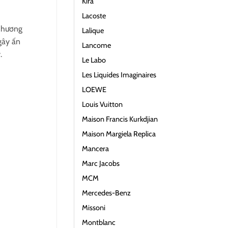
Kira
Lacoste
ạ hương
Lalique
gây ấn
Lancome
.
Le Labo
Les Liquides Imaginaires
LOEWE
Louis Vuitton
Maison Francis Kurkdjian
Maison Margiela Replica
Mancera
Marc Jacobs
MCM
Mercedes-Benz
Missoni
Montblanc