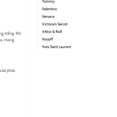
Tommy
Valentino
Versace
Victoria's Secret
Viktor & Rolf
g trắng. Khi
Xerjoff
da, mang
Yves Saint Laurent
vừa phải,