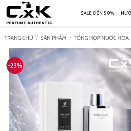
Bỏ
qua
SALE ĐẾN 50%
NƯỚ
nội
dung
TRANG CHỦ
/
SẢN PHẨM
/
TỔNG HỢP NƯỚC HOA
-23%