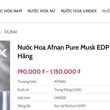
C HOA NAM
NƯỚC HOA NỮ
NƯỚC HOA UNISEX
NƯỚ
/
DUBAI
Nước Hoa Afnan Pure Musk EDP
Hãng
Khoảng
190.000
–
1.150.000
₫
₫
giá:
Thương hiệU
AFNAN
từ
190.000 ₫
Xuất xứ
Trung Đông (UAE)
đến
Giới tính
UNISEX
1.150.000 
Nồng độ
Eau de Parfum (EDP)