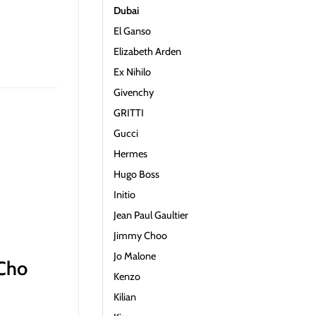
Dubai
El Ganso
Elizabeth Arden
Ex Nihilo
Givenchy
GRITTI
Gucci
Hermes
Hugo Boss
Initio
Jean Paul Gaultier
Jimmy Choo
Jo Malone
 Cho
Kenzo
Kilian