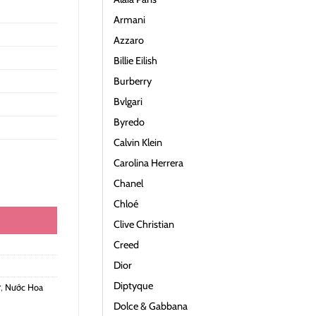
Armani
Azzaro
Billie Eilish
Burberry
Bvlgari
Byredo
Calvin Klein
Carolina Herrera
Chanel
Chloé
Clive Christian
Creed
Dior
Diptyque
ữ
,
Nước Hoa
Dolce & Gabbana