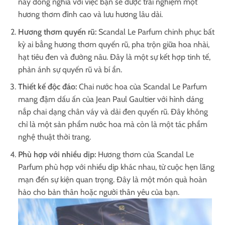
này đồng nghĩa với việc bạn sẽ được trải nghiệm một
hương thơm đỉnh cao và lưu hương lâu dài.
Hương thơm quyến rũ:
Scandal Le Parfum chinh phục bất
kỳ ai bằng hương thơm quyến rũ, pha trộn giữa hoa nhài,
hạt tiêu đen và đường nâu. Đây là một sự kết hợp tinh tế,
phản ánh sự quyến rũ và bí ẩn.
Thiết kế độc đáo:
Chai nước hoa của Scandal Le Parfum
mang đậm dấu ấn của Jean Paul Gaultier với hình dáng
nắp chai dạng chân váy và dải đen quyến rũ. Đây không
chỉ là một sản phẩm nước hoa mà còn là một tác phẩm
nghệ thuật thời trang.
Phù hợp với nhiều dịp:
Hương thơm của Scandal Le
Parfum phù hợp với nhiều dịp khác nhau, từ cuộc hẹn lãng
mạn đến sự kiện quan trọng. Đây là một món quà hoàn
hảo cho bản thân hoặc người thân yêu của bạn.