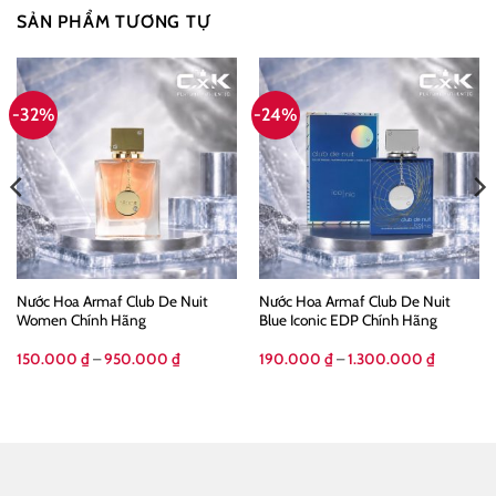
SẢN PHẨM TƯƠNG TỰ
-32%
-24%
Nước Hoa Armaf Club De Nuit
Nước Hoa Armaf Club De Nuit
Women Chính Hãng
Blue Iconic EDP Chính Hãng
g
Khoảng
Khoảng
150.000
₫
–
950.000
₫
190.000
₫
–
1.300.000
₫
giá:
giá:
từ
từ
00 ₫
150.000 ₫
190.000 
đến
đến
.000 ₫
950.000 ₫
1.300.00