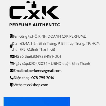
Tên công ty:
HỘ KINH DOANH CXK PERFUME
Địa
62/4A Trần Bình Trọng, P. Bình Lợi Trung, TP. HCM
chỉ:
(P5, Q.Bình Thạnh cũ)
Mã số thuế:
8369384181-001
Ngày cấp:
12/04/2024 - UBND quận Bình Thạnh
Email:
cxkperfume@gmail.com
Điện thoại:
078 795 2016
Website:
cxkshop.com