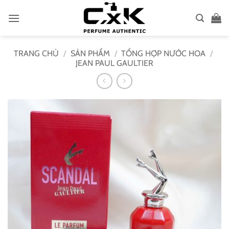
Bỏ
qua
nội
dung
TRANG CHỦ
/
SẢN PHẨM
/
TỔNG HỢP NƯỚC HOA
/
JEAN PAUL GAULTIER