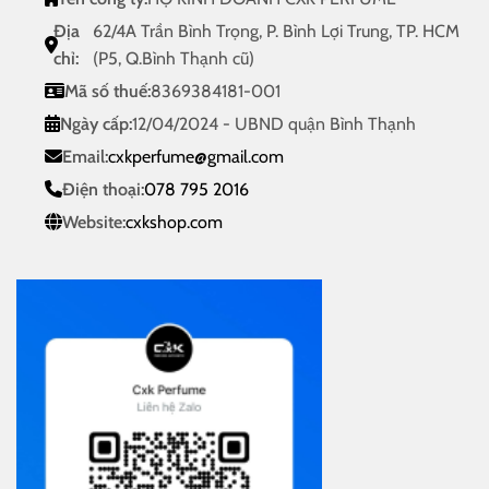
Địa
62/4A Trần Bình Trọng, P. Bình Lợi Trung, TP. HCM
chỉ:
(P5, Q.Bình Thạnh cũ)
Mã số thuế:
8369384181-001
Ngày cấp:
12/04/2024 - UBND quận Bình Thạnh
Email:
cxkperfume@gmail.com
Điện thoại:
078 795 2016
Website:
cxkshop.com