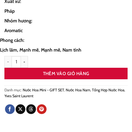
Xuất xứ:
Pháp
Nhóm hương:
Aromatic
Phong cách:
Lịch lãm, Mạnh mẽ, Mạnh mẽ, Nam tính
Mini YSL Myslf EDP 7.5ml số lượng
THÊM VÀO GIỎ HÀNG
Danh mục:
Nước Hoa Mini - GIFT SET
,
Nước Hoa Nam
,
Tổng Hợp Nước Hoa
,
Yves Saint Laurent