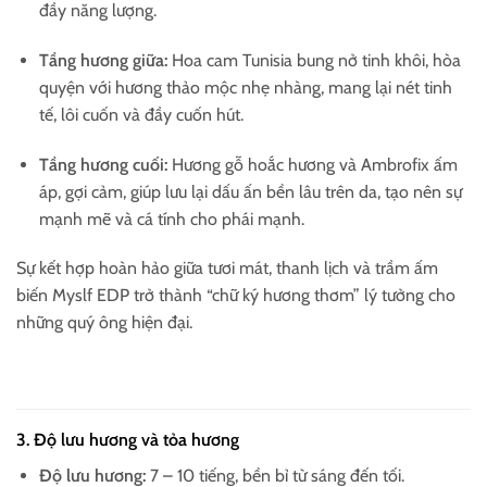
đầy năng lượng.
Tầng hương giữa:
Hoa cam Tunisia bung nở tinh khôi, hòa
quyện với hương thảo mộc nhẹ nhàng, mang lại nét tinh
tế, lôi cuốn và đầy cuốn hút.
Tầng hương cuối:
Hương gỗ hoắc hương và Ambrofix ấm
áp, gợi cảm, giúp lưu lại dấu ấn bền lâu trên da, tạo nên sự
mạnh mẽ và cá tính cho phái mạnh.
Sự kết hợp hoàn hảo giữa tươi mát, thanh lịch và trầm ấm
biến Myslf EDP trở thành “chữ ký hương thơm” lý tưởng cho
những quý ông hiện đại.
3. Độ lưu hương và tỏa hương
Độ lưu hương:
7 – 10 tiếng, bền bỉ từ sáng đến tối.