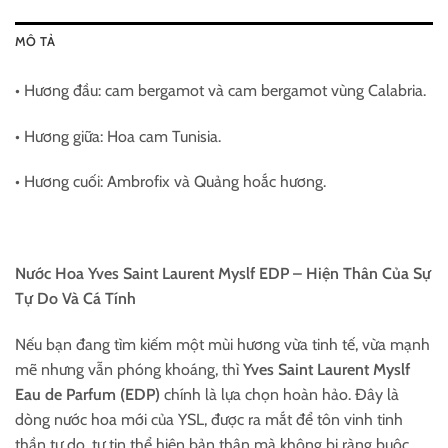
MÔ TẢ
• Hương đầu: cam bergamot và cam bergamot vùng Calabria.
• Hương giữa: Hoa cam Tunisia.
• Hương cuối: Ambrofix và Quảng hoắc hương.
Nước Hoa Yves Saint Laurent Myslf EDP – Hiện Thân Của Sự
Tự Do Và Cá Tính
Nếu bạn đang tìm kiếm một mùi hương vừa tinh tế, vừa mạnh
mẽ nhưng vẫn phóng khoáng, thì
Yves Saint Laurent Myslf
Eau de Parfum (EDP)
chính là lựa chọn hoàn hảo. Đây là
dòng nước hoa mới của YSL, được ra mắt để tôn vinh tinh
thần tự do, tự tin thể hiện bản thân mà không bị ràng buộc