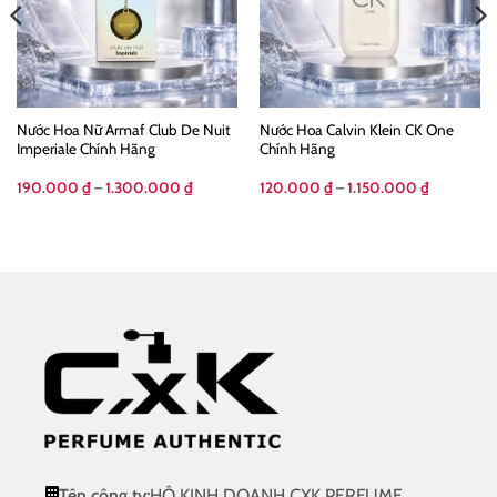
Nước Hoa Nữ Armaf Club De Nuit
Nước Hoa Calvin Klein CK One
Imperiale Chính Hãng
Chính Hãng
Khoảng
Khoảng
190.000
₫
–
1.300.000
₫
120.000
₫
–
1.150.000
₫
giá:
giá:
từ
từ
0 ₫
190.000 ₫
120.000 ₫
đến
đến
000 ₫
1.300.000 ₫
1.150.000 
Tên công ty:
HỘ KINH DOANH CXK PERFUME