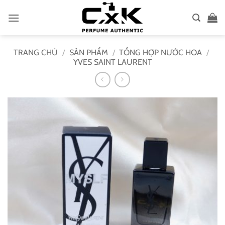
Bỏ
qua
nội
dung
TRANG CHỦ
/
SẢN PHẨM
/
TỔNG HỢP NƯỚC HOA
/
YVES SAINT LAURENT