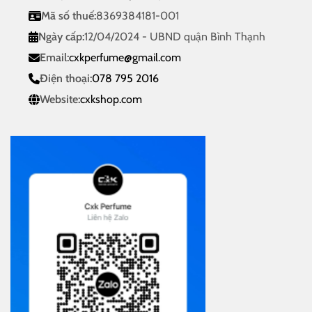
Mã số thuế:
8369384181-001
Ngày cấp:
12/04/2024 - UBND quận Bình Thạnh
Email:
cxkperfume@gmail.com
Điện thoại:
078 795 2016
Website:
cxkshop.com